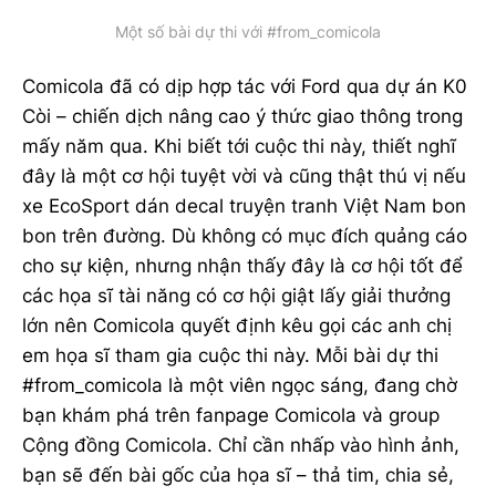
Một số bài dự thi với #from_comicola
Comicola đã có dịp hợp tác với Ford qua dự án K0
Còi – chiến dịch nâng cao ý thức giao thông trong
mấy năm qua. Khi biết tới cuộc thi này, thiết nghĩ
đây là một cơ hội tuyệt vời và cũng thật thú vị nếu
xe EcoSport dán decal truyện tranh Việt Nam bon
bon trên đường. Dù không có mục đích quảng cáo
cho sự kiện, nhưng nhận thấy đây là cơ hội tốt để
các họa sĩ tài năng có cơ hội giật lấy giải thưởng
lớn nên Comicola quyết định kêu gọi các anh chị
em họa sĩ tham gia cuộc thi này. Mỗi bài dự thi
#from_comicola là một viên ngọc sáng, đang chờ
bạn khám phá trên fanpage Comicola và group
Cộng đồng Comicola. Chỉ cần nhấp vào hình ảnh,
bạn sẽ đến bài gốc của họa sĩ – thả tim, chia sẻ,