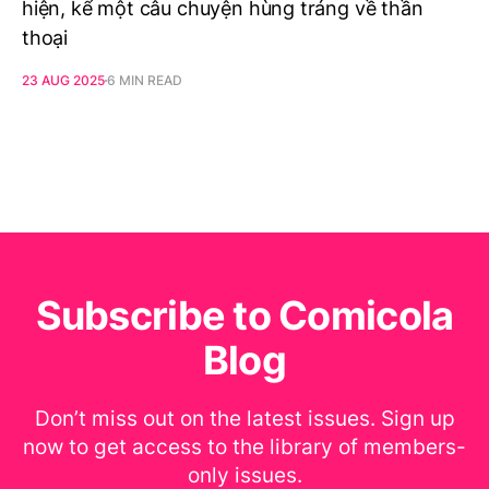
hiện, kể một câu chuyện hùng tráng về thần
thoại
23 AUG 2025
6 MIN READ
Subscribe to Comicola
Blog
Don’t miss out on the latest issues. Sign up
now to get access to the library of members-
only issues.