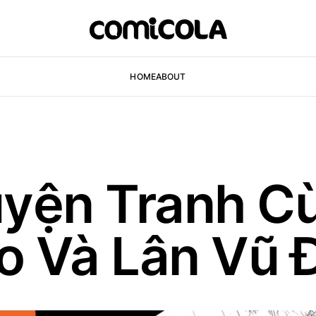
HOME
ABOUT
uyện Tranh C
o Và Lân Vũ 