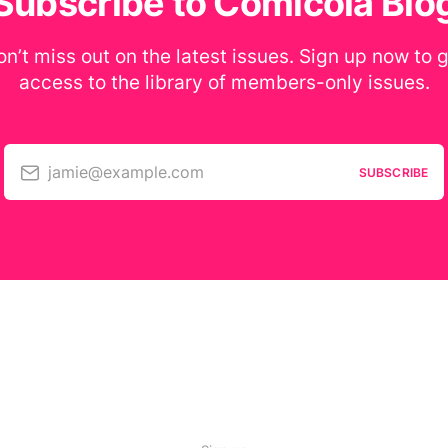
Subscribe to Comicola Blo
n’t miss out on the latest issues. Sign up now to 
access to the library of members-only issues.
jamie@example.com
SUBSCRIBE