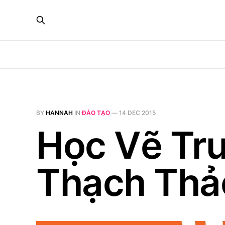
BY
HANNAH
IN
ĐÀO TẠO
—
14 DEC 2015
Học Vẽ Tr
Thạch Thả