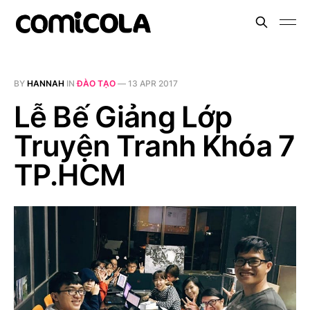
BY
HANNAH
IN
ĐÀO TẠO
—
13 APR 2017
Lễ Bế Giảng Lớp
Truyện Tranh Khóa 7
TP.HCM