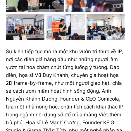
Sự kiện tiếp tục mở ra một khu vườn tri thức về IP,
nơi các diễn giả hàng đầu như những người làm
vườn tài hoa chăm chút từng luống ý tưởng. Đạo
diễn, họa sĩ Vũ Duy Khánh, chuyên gia hoạt họa
2D frame-by-frame, như một người gieo hạt, chia
sẻ cách ươm mầm hoạt hình sống động. Anh
Nguyễn Khánh Dương, Founder & CEO Comicola,
tựa một nhà nông học, phân tích cách khai thác IP
trong ngành nội dung số để mùa màng Việt thêm
trù phú. Họa sĩ Lê Mạnh Cương, Founder KEIG
Studio & Game Thần Tích, như một nghệ nhân tỉa